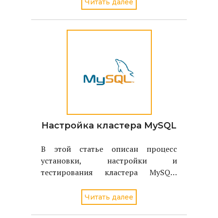
Читать далее
конфигурацию X Window на
компьютерах учащихся, и сервер,
несколько превосходящий по
вычислительной мощности
последние?
Настройка кластера MySQL
В этой статье описан процесс
установки, настройки и
тестирования кластера MySQL,
состоящего из трех узлов.
Читать далее