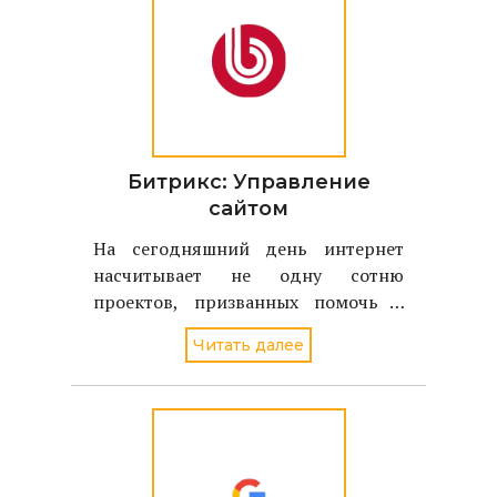
Битрикс: Управление
сайтом
На сегодняшний день интернет
насчитывает не одну сотню
проектов, призванных помочь в
создании сайта (так называемые,
Читать далее
системы управления сайтом, или
CMS). У каждой из них есть свои
особенности, возможности и
требования. В этой статье вы
познакомитесь с одн