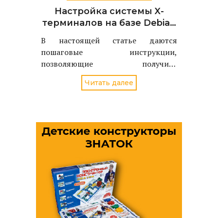
Настройка системы X-
терминалов на базе Debian
3.1
В настоящей статье даются
пошаговые инструкции,
позволяющие получить
работоспособную систему X-
Читать далее
терминалов практически на любом
оборудовании.