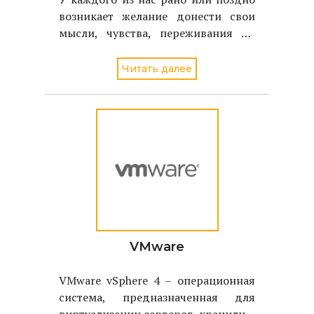
возникает желание донести свои
мысли, чувства, переживания до
других людей. И в век Интернета
самым простым способом сделать
Читать далее
это является, пожалуй, собственная
веб-страничка. Вопрос только в
том, с помощью чего её сделать?
VMware
VMware vSphere 4 – операционная
система, предназначенная для
виртуализации серверов, хранилищ