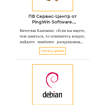
ПВ Сервис-Центр от
PingWin Software.
Оптимизируем работу
Вячеслав Калошин: «Если вы ищете,
службы технической
чем заняться, то оглянитесь вокруг,
поддержки на базе
найдите наиболее раздражающую
открытого ПО
вещь и устраните ее. В работе
Читать далее
ServiceDesk самой нудной частью
было: