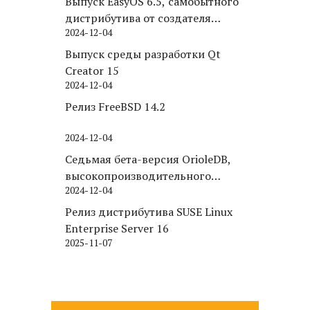
Выпуск EasyOS 6.5, самобытного
дистрибутива от создателя
2024-12-04
Puppy Linux
Выпуск среды разработки Qt
Creator 15
2024-12-04
Релиз FreeBSD 14.2
2024-12-04
Седьмая бета-версия OrioleDB,
высокопроизводительного
2024-12-04
движка хранения для PostgreSQL
Релиз дистрибутива SUSE Linux
Enterprise Server 16
2025-11-07