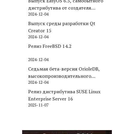
Выпуск EasyOS 6.5, самобытного
дистрибутива от создателя
2024-12-04
Puppy Linux
Выпуск среды разработки Qt
Creator 15
2024-12-04
Релиз FreeBSD 14.2
2024-12-04
Седьмая бета-версия OrioleDB,
высокопроизводительного
2024-12-04
движка хранения для PostgreSQL
Релиз дистрибутива SUSE Linux
Enterprise Server 16
2025-11-07