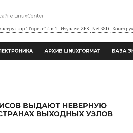
онструктор "Тирекс" 4 в 1
Изучаем ZFS
NetBSD
Конструк
ЛЕКТРОНИКА
АРХИВ LINUXFORMAT
БАЗА З
РВИСОВ ВЫДАЮТ НЕВЕРНУЮ
СТРАНАХ ВЫХОДНЫХ УЗЛОВ