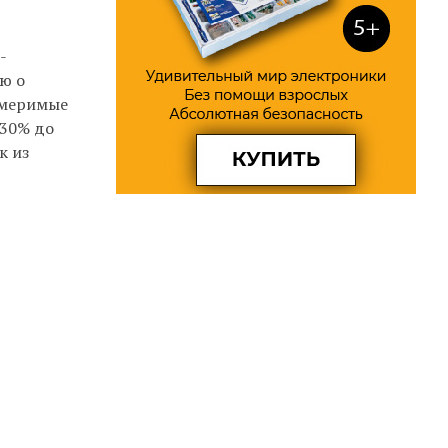
-
ю о
змеримые
 30% до
к из