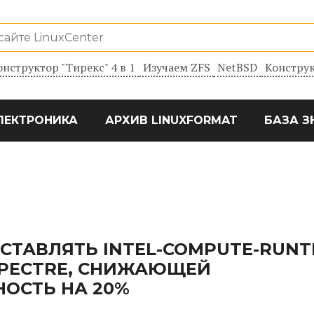
онструктор "Тирекс" 4 в 1
Изучаем ZFS
NetBSD
Конструк
ЛЕКТРОНИКА
АРХИВ LINUXFORMAT
БАЗА З
СТАВЛЯТЬ INTEL-COMPUTE-RUNT
SPECTRE, СНИЖАЮЩЕЙ
ОСТЬ НА 20%