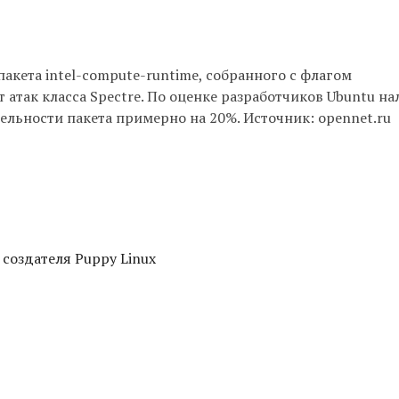
акета intel-compute-runtime, собранного с флагом
так класса Spectre. По оценке разработчиков Ubuntu на
ьности пакета примерно на 20%. Источник: opennet.ru
 создателя Puppy Linux