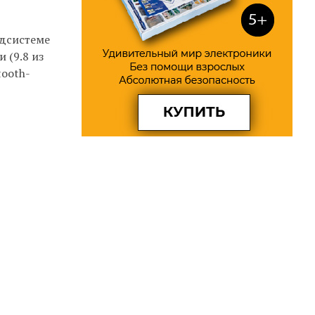
одсистеме
 (9.8 из
tooth-