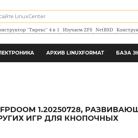
онструктор "Тирекс" 4 в 1
Изучаем ZFS
NetBSD
Конструк
ЛЕКТРОНИКА
АРХИВ LINUXFORMAT
БАЗА З
FPDOOM 1.20250728, РАЗВИВАЮ
РУГИХ ИГР ДЛЯ КНОПОЧНЫХ