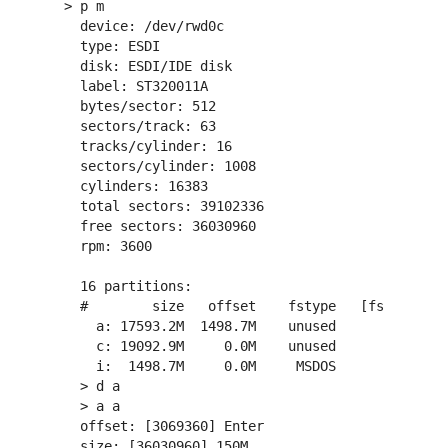
> p m

  device: /dev/rwd0c

  type: ESDI

  disk: ESDI/IDE disk

  label: ST320011A

  bytes/sector: 512

  sectors/track: 63

  tracks/cylinder: 16

  sectors/cylinder: 1008

  cylinders: 16383

  total sectors: 39102336

  free sectors: 36030960

  rpm: 3600

  16 partitions:

  #        size   offset    fstype   [fsize bsiz
    a: 17593.2M  1498.7M    unused        0     
    c: 19092.9M     0.0M    unused        0     
    i:  1498.7M     0.0M     MSDOS

  > d a

  > a a

  offset: [3069360] Enter

  size: [36030960] 150M
