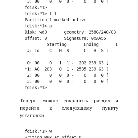
   3: 00    0   0  0 -    0   0  0 [           0
  fdisk:*1> 

  fdisk:*1> f 1

  Partition 1 marked active.

  fdisk:*1> p

  Disk: wd0       geometry: 2586/240/63 [3910032
  Offset: 0       Signature: 0xAA55

           Starting       Ending       LBA Info:

   #: id    C   H  S -    C   H  S [       start
  ----------------------------------------------
   0: 06    0   1  1 -  202 239 63 [          63
  *1: A6  203   0  1 - 2585 239 63 [     3069360
   2: 00    0   0  0 -    0   0  0 [           0
   3: 00    0   0  0 -    0   0  0 [           0
Теперь можно сохранить раздел и
перейти к следующему пункту
установки:
  fdisk:*1> w

  Writing MBR at offset 0.
