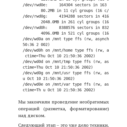
  /dev/rwd0e:     164304 sectors in 163 cylinder
          80.2MB in 11 cyl groups (16 c/g, 7.88M
  /dev/rwd0g:     4194288 sectors in 4161 cylind
          2048.0MB in 261 cyl groups (16 c/g, 7.
  /dev/rwd0h:     8388576 sectors in 8322 cylind
          4096.0MB in 521 cyl groups (16 c/g, 7.
  /dev/wd0a on /mnt type ffs (rw, asynchronous, 
  50:36 2 002)

  /dev/wd0h on /mnt/home type ffs (rw, asynchron
   ctime=Thu Oct 10 21:50:36 2002)

  /dev/wd0d on /mnt/tmp type ffs (rw, asynchrono
  ctime=Thu Oct 10 21:50:36 2002)

  /dev/wd0g on /mnt/usr type ffs (rw, asynchrono
  u Oct 10 21:50:36 2002)

  /dev/wd0e on /mnt/var type ffs (rw, asynchrono
Мы закончили проведение необратимых
операций (разметка, форматирование)
над диском.
Следующий этап – это уже дело техники.