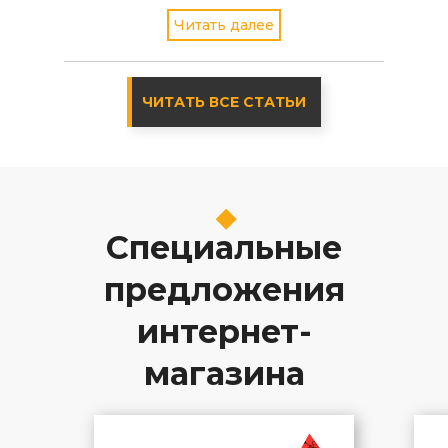
однодисковый вариант FreeBSD
Читать далее
стабильной версии - 4.2
ЧИТАТЬ ВСЕ СТАТЬИ
Специальные
предложения
интернет-
магазина