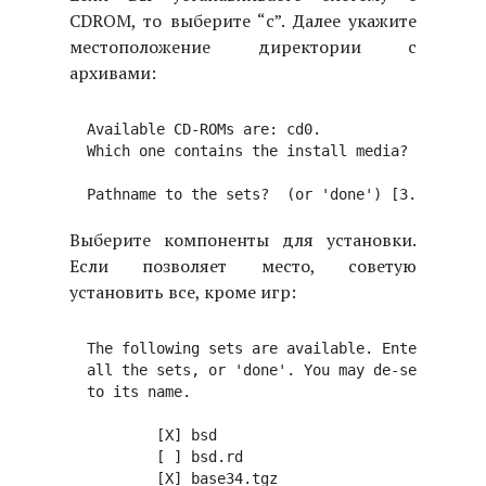
СDROM, то выберите “с”. Далее укажите
местоположение директории с
архивами:
  Available CD-ROMs are: cd0.

  Which one contains the install media? (or 'don
Выберите компоненты для установки.
Если позволяет место, советую
установить все, кроме игр:
  The following sets are available. Enter a file
  all the sets, or 'done'. You may de-select a s
  to its name.

          [X] bsd

          [ ] bsd.rd

          [X] base34.tgz
