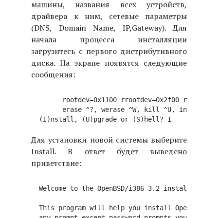
машины, названия всех устройств,
драйвера к ним, сетевые параметры
(DNS, Domain Name, IP,Gateway). Для
начала процесса инсталляции
загрузитесь с первого дистрибутивного
диска. На экране появятся следующие
сообщения:
	rootdev=0x1100 rrootdev=0x2f00 rawdev=0x2f02

	erase ^?, werase ^W, kill ^U, intr ^C, status ^T

Для установки новой системы выберите
Install. В ответ будет выведено
приветствие:
  Welcome to the OpenBSD/i386 3.2 install progra
  This program will help you install OpenBSD in 
  any prompt except password prompts you can run