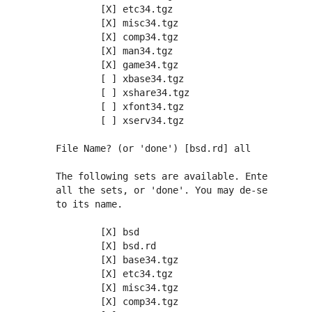
          [X] etc34.tgz

          [X] misc34.tgz

          [X] comp34.tgz

          [X] man34.tgz

          [X] game34.tgz

          [ ] xbase34.tgz

          [ ] xshare34.tgz

          [ ] xfont34.tgz

          [ ] xserv34.tgz

  File Name? (or 'done') [bsd.rd] all

  The following sets are available. Enter a file
  all the sets, or 'done'. You may de-select a s
  to its name.

          [X] bsd

          [X] bsd.rd

          [X] base34.tgz

          [X] etc34.tgz

          [X] misc34.tgz

          [X] comp34.tgz
