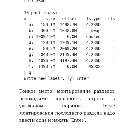
  rpm: 3600

  16 partitions:

  #        size   offset    fstype   [fsize bsiz
    a:   150.1M  1498.7M    4.2BSD     1024  819
    b:   300.2M  1648.8M      swap

    c: 19092.9M     0.0M    unused        0     
    d:   120.1M  1949.1M    4.2BSD     1024  819
    e:    80.2M  2069.2M    4.2BSD     1024  819
    g:  2048.0M  2149.4M    4.2BSD     1024  819
    h:  4096.0M  4197.4M    4.2BSD     1024  819
    i:  1498.7M     0.0M     MSDOS

  > q

Тонкое место
: монтирование разделов
необходимо проводить строго в
указанном порядке. После
монтирования последнего раздела надо
ввести done и нажать "Enter".