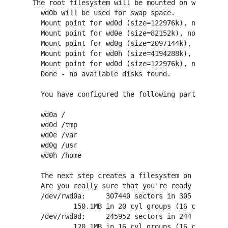
The root filesystem will be mounted on wd0a.

  wd0b will be used for swap space.

  Mount point for wd0d (size=122976k), none or d
  Mount point for wd0e (size=82152k), none or do
  Mount point for wd0g (size=2097144k), none or 
  Mount point for wd0h (size=4194288k), none or 
  Mount point for wd0d (size=122976k), none or d
  Done - no available disks found.

  You have configured the following partitions a
  wd0a /

  wd0d /tmp

  wd0e /var

  wd0g /usr

  wd0h /home

  The next step creates a filesystem on each par
  Are you really sure that you're ready to proce
  /dev/rwd0a:     307440 sectors in 305 cylinder
          150.1MB in 20 cyl groups (16 c/g, 7.88
  /dev/rwd0d:     245952 sectors in 244 cylinder
          120.1MB in 16 cyl groups (16 c/g, 7.88