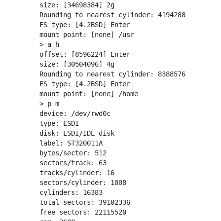
  size: [34698384] 2g

  Rounding to nearest cylinder: 4194288

  FS type: [4.2BSD] Enter

  mount point: [none] /usr

  > a h

  offset: [8596224] Enter

  size: [30504096] 4g

  Rounding to nearest cylinder: 8388576

  FS type: [4.2BSD] Enter

  mount point: [none] /home

  > p m

  device: /dev/rwd0c

  type: ESDI

  disk: ESDI/IDE disk

  label: ST320011A

  bytes/sector: 512

  sectors/track: 63

  tracks/cylinder: 16

  sectors/cylinder: 1008

  cylinders: 16383

  total sectors: 39102336

  free sectors: 22115520
