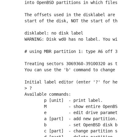
  into OpenBSD partitions in which filesystems a
  The offsets used in the disklabel are ABSOLUTE
  start of the disk, NOT the start of the OpenBS
  disklabel: no disk label

  WARNING: Disk wd0 has no label. You will be cr
  # using MBR partition 1: type A6 off 3069360 (
  Treating sectors 3069360-39100320 as the OpenB
  You can use the 'b' command to change this.

  Initial label editor (enter '?' for help at an
  > ?

  Available commands:

          p [unit]  - print label.

          M         - show entire OpenBSD man pa
          e         - edit drive parameters.

          a [part]  - add new partition.

          b         - set OpenBSD disk boundarie
          c [part]  - change partition size.
