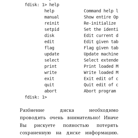
  fdisk: 1> help

          help            Command help list

          manual          Show entire OpenBSD ma
          reinit          Re-initialize loaded M
          setpid          Set the identifier of 
          disk            Edit current drive sta
          edit            Edit given table entry

          flag            Flag given table entry
          update          Update machine code in
          select          Select extended partit
          print           Print loaded MBR parti
          write           Write loaded MBR to di
          exit            Exit edit of current M
          quit            Quit edit of current M
          abort           Abort program without 
Разбиение диска необходимо
проводить
очень внимательно
! Иначе
Вы рискуете полностью потерять
сохраненную на диске информацию.