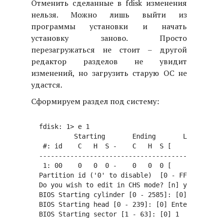
Отменить сделанные в fdisk изменения
нельзя. Можно лишь выйти из
программы установки и начать
установку заново. Просто
перезагружаться не стоит – другой
редактор разделов не увидит
изменений, но загрузить старую ОС не
удастся.
Сформируем раздел под систему:
  fdisk: 1> e 1

           Starting       Ending       LBA Info:

   #: id    C   H  S -    C   H  S [       start
  ----------------------------------------------
   1: 00    0   0  0 -    0   0  0 [           0
  Partition id ('0' to disable)  [0 - FF]: [0] (
  Do you wish to edit in CHS mode? [n] y

  BIOS Starting cylinder [0 - 2585]: [0] 203

  BIOS Starting head [0 - 239]: [0] Enter

  BIOS Starting sector [1 - 63]: [0] 1
