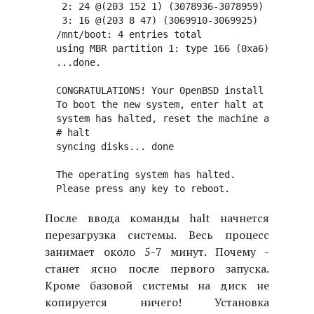
   2: 24 @(203 152 1) (3078936-3078959)

   3: 16 @(203 8 47) (3069910-3069925)

  /mnt/boot: 4 entries total

  using MBR partition 1: type 166 (0xa6) offset 
  ...done.

  CONGRATULATIONS! Your OpenBSD install has been
  To boot the new system, enter halt at the comm
  system has halted, reset the machine and boot 
  # halt

  syncing disks... done

  The operating system has halted.

После ввода команды halt начнется
перезагрузка системы. Весь процесс
занимает около 5-7 минут. Почему -
станет ясно после первого запуска.
Кроме базовой системы на диск не
копируется ничего! Установка