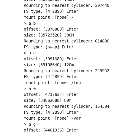
  Rounding to nearest cylinder: 307440

  FS type: [4.2BSD] Enter

  mount point: [none] /

  > a b

  offset: [3376800] Enter

  size: [35723520] 300M

  Rounding to nearest cylinder: 614880

  FS type: [swap] Enter

  > a d

  offset: [3991680] Enter

  size: [35108640] 120m

  Rounding to nearest cylinder: 245952

  FS type: [4.2BSD] Enter

  mount point: [none] /tmp

  > a e

  offset: [4237632] Enter

  size: [34862688] 80m

  Rounding to nearest cylinder: 164304

  FS type: [4.2BSD] Enter

  mount point: [none] /var

  > a g

  offset: [4401936] Enter
