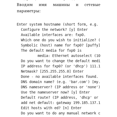
Вводим имя машины и сетевые
параметры:
Enter system hostname (short form, e.g. 'foo'): 
  Configure the network? [y] Enter

  Available interfaces are: fxp0.

  Which one do you wish to initialize? (or 'done
  Symbolic (host) name for fxp0? [puffy] Enter

  The default media for fxp0 is

          media: Ethernet autoselect (100baseTX 
  Do you want to change the default media? [n] E
  IP address for fxp0? (or 'dhcp') 111.111.111.1
  Netmask? [255.255.255.0] Enter

  Done - no available interfaces found.

  DNS domain name? (e.g. 'bar.com') [my.domain] 
  DNS nameserver? (IP address or 'none') [none] 
  Use the nameserver now? [y] Enter

  Default route? (IP address, 'dhcp' or 'none') 
  add net default: gateway 199.185.137.128

  Edit hosts with ed? [n] Enter 
