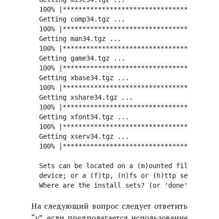
  100% |****************************************
  Getting comp34.tgz ...

  100% |****************************************
  Getting man34.tgz ...

  100% |****************************************
  Getting game34.tgz ...

  100% |****************************************
  Getting xbase34.tgz ...

  100% |****************************************
  Getting xshare34.tgz ...

  100% |****************************************
  Getting xfont34.tgz ...

  100% |****************************************
  Getting xserv34.tgz ...

  100% |****************************************
  Sets can be located on a (m)ounted filesystem;
  device; or a (f)tp, (n)fs or (h)ttp server.

На следующий вопрос следует ответить
“y”, если предполагается использование