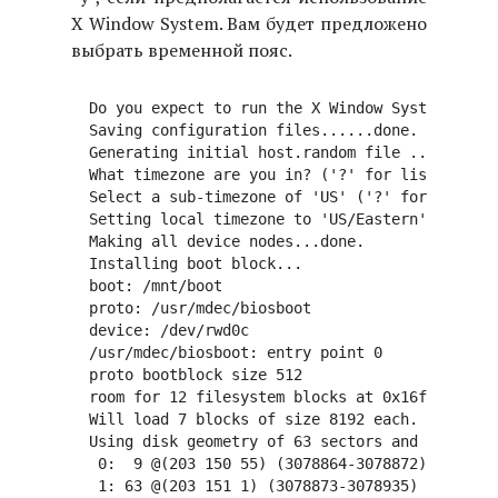
X Window System. Вам будет предложено
выбрать временной пояс.
  Do you expect to run the X Window System? [y] 
  Saving configuration files......done.

  Generating initial host.random file ......done
  What timezone are you in? ('?' for list) [US/P
  Select a sub-timezone of 'US' ('?' for list): 
  Setting local timezone to 'US/Eastern'...done.

  Making all device nodes...done.

  Installing boot block...

  boot: /mnt/boot

  proto: /usr/mdec/biosboot

  device: /dev/rwd0c

  /usr/mdec/biosboot: entry point 0

  proto bootblock size 512

  room for 12 filesystem blocks at 0x16f

  Will load 7 blocks of size 8192 each.

  Using disk geometry of 63 sectors and 240 head
   0:  9 @(203 150 55) (3078864-3078872)

   1: 63 @(203 151 1) (3078873-3078935)
