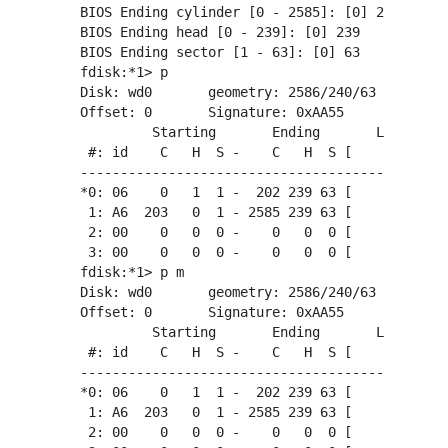
  BIOS Ending cylinder [0 - 2585]: [0] 2585

  BIOS Ending head [0 - 239]: [0] 239

  BIOS Ending sector [1 - 63]: [0] 63

  fdisk:*1> p

  Disk: wd0       geometry: 2586/240/63 [3910032
  Offset: 0       Signature: 0xAA55

           Starting       Ending       LBA Info:

   #: id    C   H  S -    C   H  S [       start
  ----------------------------------------------
  *0: 06    0   1  1 -  202 239 63 [          63
   1: A6  203   0  1 - 2585 239 63 [     3069360
   2: 00    0   0  0 -    0   0  0 [           0
   3: 00    0   0  0 -    0   0  0 [           0
  fdisk:*1> p m

  Disk: wd0       geometry: 2586/240/63 [19092 M
  Offset: 0       Signature: 0xAA55

           Starting       Ending       LBA Info:

   #: id    C   H  S -    C   H  S [       start
  ----------------------------------------------
  *0: 06    0   1  1 -  202 239 63 [          63
   1: A6  203   0  1 - 2585 239 63 [     3069360
   2: 00    0   0  0 -    0   0  0 [           0