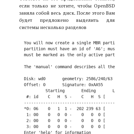
если только не хотите, чтобы OpenBSD
заняла собой весь диск. После этого Вам
будет предложено выделить для
системы несколько разделов
  You will now create a single MBR partition to 
  partition must have an id of 'A6'; must *NOT* 
  must be marked as the only active partition.

  The 'manual' command describes all the fdisk c
  Disk: wd0       geometry: 2586/240/63 [3910032
  Offset: 0       Signature: 0xAA55

           Starting       Ending       LBA Info:

   #: id    C   H  S -    C   H  S [       start
  ----------------------------------------------
  *0: 06    0   1  1 -  202 239 63 [          63
   1: 00    0   0  0 -    0   0  0 [           0
   2: 00    0   0  0 -    0   0  0 [           0
   3: 00    0   0  0 -    0   0  0 [           0
  Enter 'help' for information
