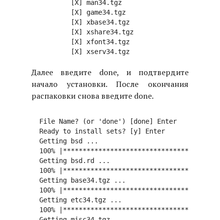
          [X] man34.tgz

          [X] game34.tgz

          [X] xbase34.tgz

          [X] xshare34.tgz

          [X] xfont34.tgz

Далее введите done, и подтвердите
начало установки. После окончания
распаковки снова введите done.
  File Name? (or 'done') [done] Enter

  Ready to install sets? [y] Enter

  Getting bsd ...

  100% |****************************************
  Getting bsd.rd ...

  100% |****************************************
  Getting base34.tgz ...

  100% |****************************************
  Getting etc34.tgz ...

  100% |****************************************
  Getting misc34.tgz ...
