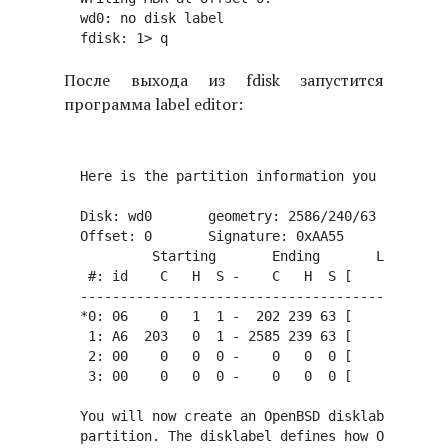
  wd0: no disk label

После выхода из fdisk запустится
программа label editor:
  Here is the partition information you chose:

  Disk: wd0       geometry: 2586/240/63 [3910032
  Offset: 0       Signature: 0xAA55

           Starting       Ending       LBA Info:

   #: id    C   H  S -    C   H  S [       start
  ----------------------------------------------
  *0: 06    0   1  1 -  202 239 63 [          63
   1: A6  203   0  1 - 2585 239 63 [     3069360
   2: 00    0   0  0 -    0   0  0 [           0
   3: 00    0   0  0 -    0   0  0 [           0
  You will now create an OpenBSD disklabel insid
  partition. The disklabel defines how OpenBSD s