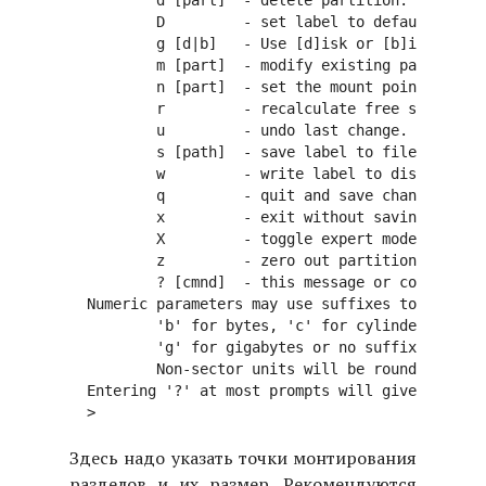
          d [part]  - delete partition.

          D         - set label to default.

          g [d|b]   - Use [d]isk or [b]ios geome
          m [part]  - modify existing partition.

          n [part]  - set the mount point for a 
          r         - recalculate free space.

          u         - undo last change.

          s [path]  - save label to file.

          w         - write label to disk.

          q         - quit and save changes.

          x         - exit without saving change
          X         - toggle expert mode.

          z         - zero out partition table.

          ? [cmnd]  - this message or command sp
  Numeric parameters may use suffixes to indicat
          'b' for bytes, 'c' for cylinders, 'k' 
          'g' for gigabytes or no suffix for sec
          Non-sector units will be rounded to th
  Entering '?' at most prompts will give you (si
Здесь надо указать точки монтирования
разделов и их размер. Рекомендуются