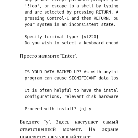
  '!foo', or escape to a shell by typing '!'. De
  and are selected by pressing RETURN. At any ti
  pressing Control-C and then RETURN, but quitti
  your system in an inconsistent state.

  Specify terminal type: [vt220]

Просто нажмите "Enter".
  IS YOUR DATA BACKED UP? As with anything that 
  program can cause SIGNIFICANT data loss.

  It is often helpful to have the installation n
  configurations, relevant disk hardware manuals
Введите "y". Здесь наступает самый
ответственный момент. На экране
появляется следующий текст: