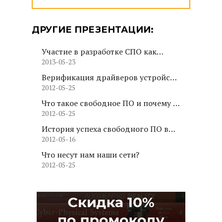
ДРУГИЕ ПРЕЗЕНТАЦИИ:
Участие в разработке СПО как
2013-05-23
трамплин для профессиональной
карьеры
Верификация драйверов устройств
2012-05-25
ядра Linux
Что такое свободное ПО и почему за
2012-05-25
ним будущее
История успеха свободного ПО в
2012-05-16
ИТ- инфраструктуре МИЭМ
Что несут нам наши сети?
2012-05-25